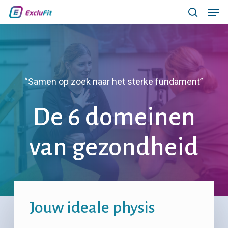
Men
Skip
Menu
search
to
main
content
“Samen op zoek naar het sterke fundament”
De 6 domeinen
van gezondheid
Jouw ideale physis